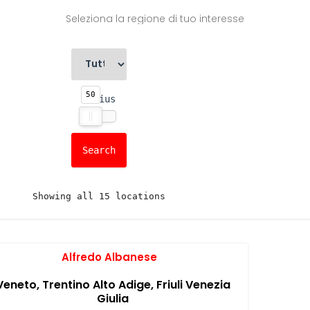
Seleziona la regione di tuo interesse
50
Radius
Showing all 15 locations
Alfredo Albanese
Veneto, Trentino Alto Adige, Friuli Venezia
Giulia