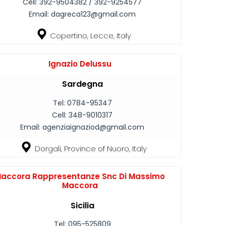
Cell:
392-9504382 / 392-9254577
Email:
dagreca123@gmail.com
Copertino, Lecce, Italy
Ignazio Delussu
Sardegna
Tel:
0784-95347
Cell:
348-9010317
Email:
agenziaignaziod@gmail.com
Dorgali, Province of Nuoro, Italy
accora Rappresentanze Snc Di Massimo
Maccora
Sicilia
Tel:
095-525809