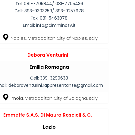
Tel:
081-7705844/ 081-7705436
Cell:
393-9303259/ 393-9257978
Fax:
081-5463078
Email:
info@cimminosv.it
Naples, Metropolitan City of Naples, Italy
Debora Venturini
Emilia Romagna
Cell:
339-3290638
ail:
deboraventurini.rappresentanze@gmail.com
Imola, Metropolitan City of Bologna, Italy
Emmeffe S.A.S. Di Maura Roscioli & C.
Lazio