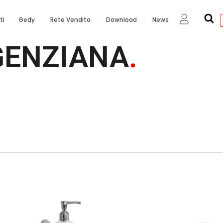
ti
Gedy
Rete Vendita
Download
News
GENZIANA
.