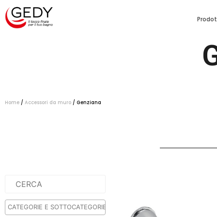
Prodot
Home
/
Accessori da muro
/ Genziana