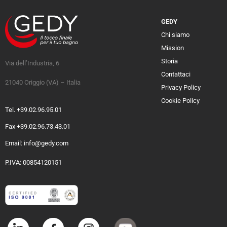
GEDY
Chi siamo
Mission
Storia
Via dell’Industria, 6
Contattaci
21040 Origgio (VA) – Italia
Privacy Policy
Cookie Policy
Tel. +39.02.96.95.01
Fax +39.02.96.73.43.01
Email: info@gedy.com
P.IVA: 00854120151