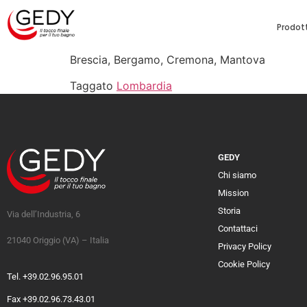
Prodott
Brescia, Bergamo, Cremona, Mantova
Taggato
Lombardia
GEDY
Chi siamo
Mission
Storia
Via dell’Industria, 6
Contattaci
21040 Origgio (VA) – Italia
Privacy Policy
Cookie Policy
Tel. +39.02.96.95.01
Fax +39.02.96.73.43.01