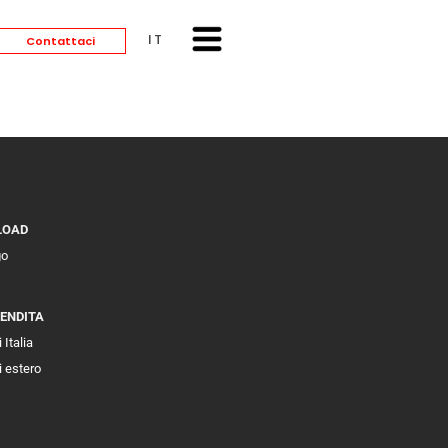
ITALIANO
Contattaci
LOAD
go
VENDITA
 Italia
i estero