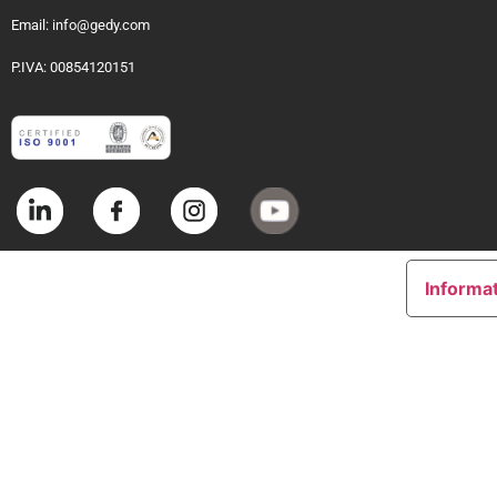
Email: info@gedy.com
P.IVA: 00854120151
Informat