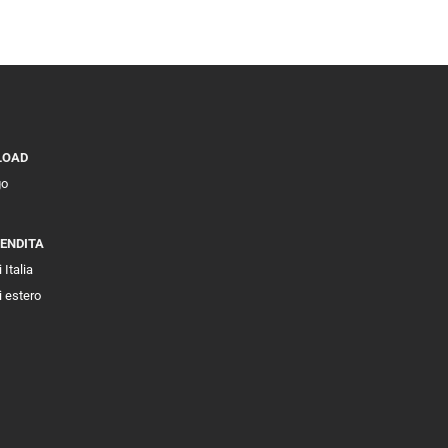
LOAD
go
VENDITA
 Italia
i estero