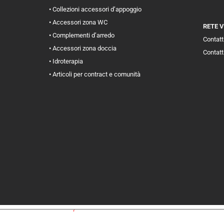
• Collezioni accessori d’appoggio
• Accessori zona WC
RETE 
• Complementi d’arredo
Contatti
• Accessori zona doccia
Contatt
• Idroterapia
• Articoli per contract e comunità
iva sulla raccolta
Le tue preferenze relative alla priva