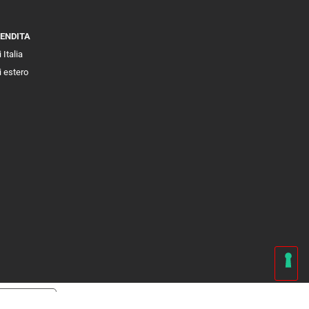
VENDITA
 Italia
i estero
cy