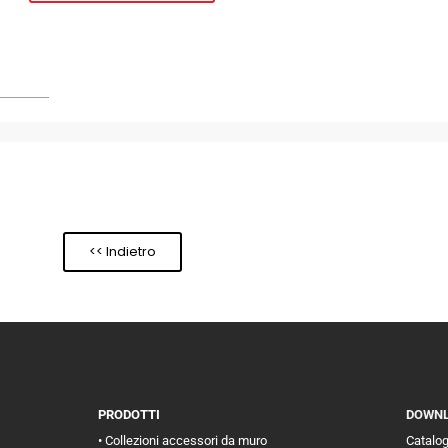
<< Indietro
PRODOTTI
DOWN
• Collezioni accessori da muro
Catalo