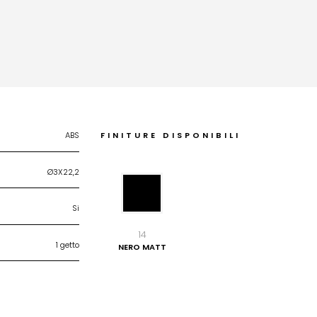
ABS
FINITURE DISPONIBILI
Ø3X22,2
Si
14
1 getto
NERO MATT