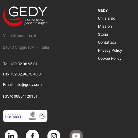
GEDY
Chi siamo
Mission
Storia
Via dell’Industria, 6
Contattaci
21040 Origgio (VA) – Italia
Privacy Policy
Cookie Policy
Tel. +39.02.96.95.01
Fax +39.02.96.73.43.01
Email: info@gedy.com
P.IVA: 00854120151