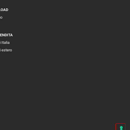
LOAD
go
VENDITA
 Italia
i estero