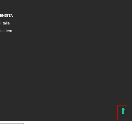
VENDITA
 Italia
i estero
cy