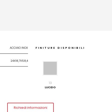
ACCIAIO INOX
FINITURE DISPONIBILI
24X18,7X58,4
13
LUCIDO
Richiedi informazioni