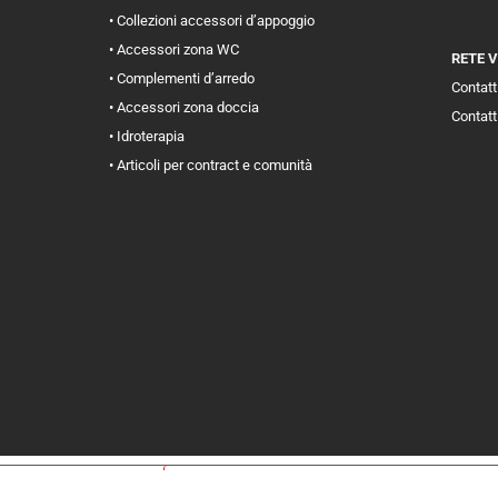
• Collezioni accessori d’appoggio
• Accessori zona WC
RETE 
• Complementi d’arredo
Contatti
• Accessori zona doccia
Contatt
• Idroterapia
• Articoli per contract e comunità
iva sulla raccolta
Le tue preferenze relative alla priva