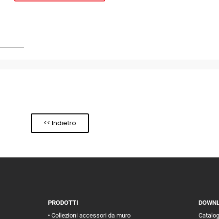
<< Indietro
PRODOTTI
DOWN
• Collezioni accessori da muro
Catalo