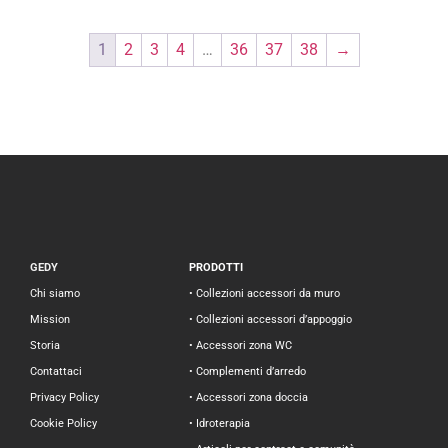
1
2
3
4
…
36
37
38
→
GEDY
PRODOTTI
Chi siamo
• Collezioni accessori da muro
Mission
• Collezioni accessori d’appoggio
Storia
• Accessori zona WC
Contattaci
• Complementi d’arredo
Privacy Policy
• Accessori zona doccia
Cookie Policy
• Idroterapia