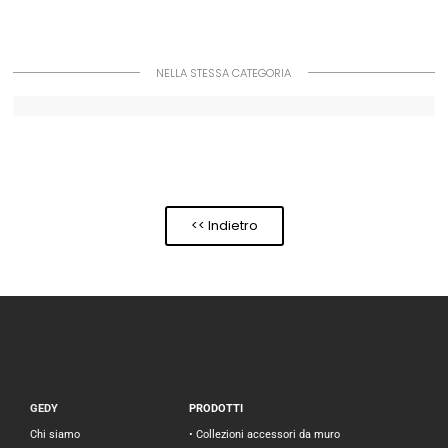
NELLA STESSA CATEGORIA
<< Indietro
GEDY
PRODOTTI
Chi siamo
• Collezioni accessori da muro