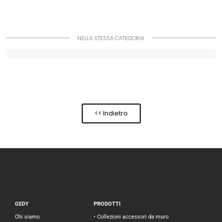
NELLA STESSA CATEGORIA
<< Indietro
GEDY
PRODOTTI
Chi siamo
• Collezioni accessori da muro