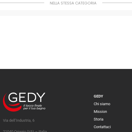
NELLA STESSA CATEGORIA
GEDY
Chi siamo
Mission
Storia
Via dell’Industria, 6
Contattaci
21040 Origgio (VA) – Italia