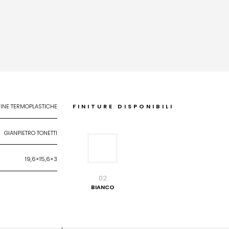
INE TERMOPLASTICHE
FINITURE DISPONIBILI
GIANPIETRO TONETTI
19,6×15,6×3
02
BIANCO