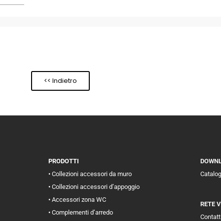
<< Indietro
PRODOTTI
DOWN
• Collezioni accessori da muro
Catalo
• Collezioni accessori d’appoggio
• Accessori zona WC
RETE 
• Complementi d’arredo
Contatti