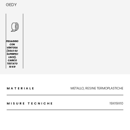
GEDY
FISSAGGIO
CON
VENTOSA
(SOLO SU
SUPERFICI
LISCE),
CARICO
TESTATO
10 KG
MATERIALE
METALLO, RESINE TERMOPLASTICHE
MISURE TECNICHE
19X19X10