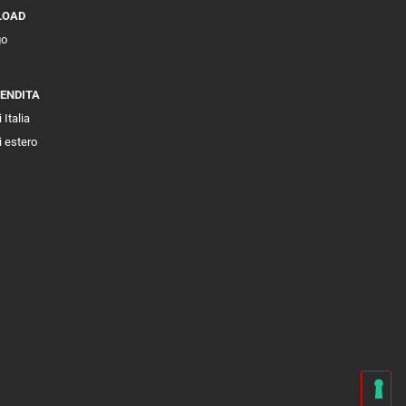
LOAD
go
VENDITA
 Italia
i estero