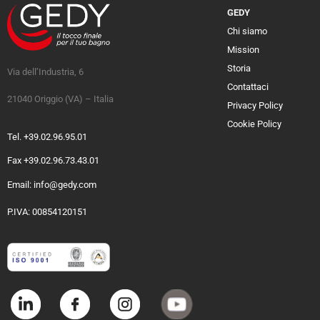
GEDY
Chi siamo
Mission
Storia
Via dell’Industria, 6
Contattaci
21040 Origgio (VA) – Italia
Privacy Policy
Cookie Policy
Tel. +39.02.96.95.01
Fax +39.02.96.73.43.01
Email: info@gedy.com
P.IVA: 00854120151