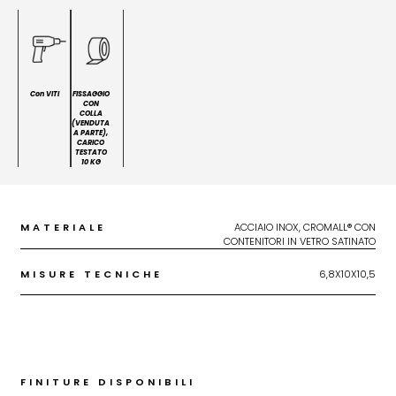
Con VITI
FISSAGGIO
CON
COLLA
(VENDUTA
A PARTE),
CARICO
TESTATO
10 KG
MATERIALE
ACCIAIO INOX, CROMALL® CON
CONTENITORI IN VETRO SATINATO
MISURE TECNICHE
6,8X10X10,5
FINITURE DISPONIBILI