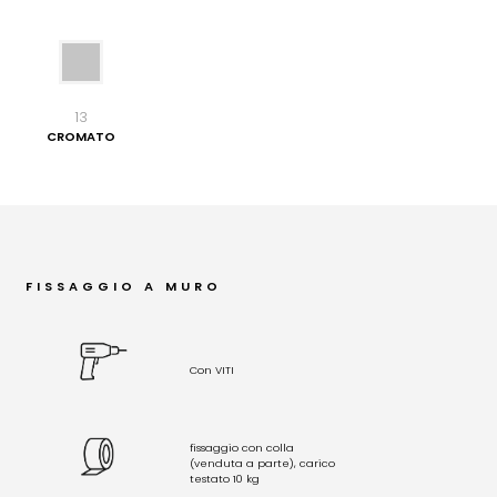
13
CROMATO
FISSAGGIO A MURO
Con VITI
fissaggio con colla
(venduta a parte), carico
testato 10 kg