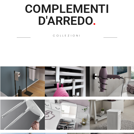
COMPLEMENTI
D'ARREDO
.
COLLEZIONI
Piantane
Appendiabiti
Porta phon
SCOPRI
SCOPRI
SCOPRI
Sgabelli
Organizer
Portabiancheria
SCOPRI
SCOPRI
SCOPRI