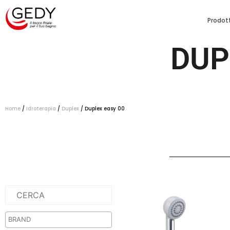
Prodott
DUP
Home
/
Idroterapia
/
Duplex
/ Duplex easy 00