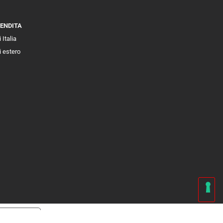
VENDITA
 Italia
i estero
cy