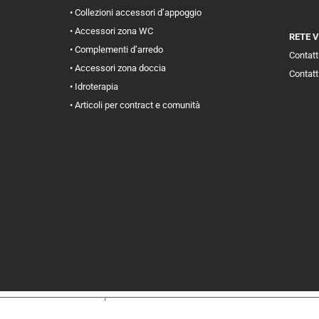
• Collezioni accessori d’appoggio
• Accessori zona WC
RETE 
• Complementi d’arredo
Contatti
• Accessori zona doccia
Contatt
• Idroterapia
• Articoli per contract e comunità
iva sulla raccolta
Le tue preferenze relative alla priva