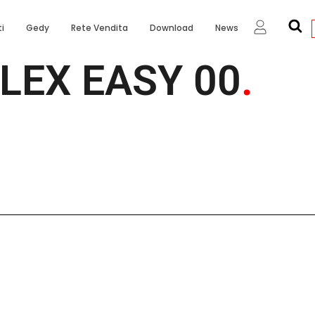
i
Gedy
Rete Vendita
Download
News
LEX EASY 00
.