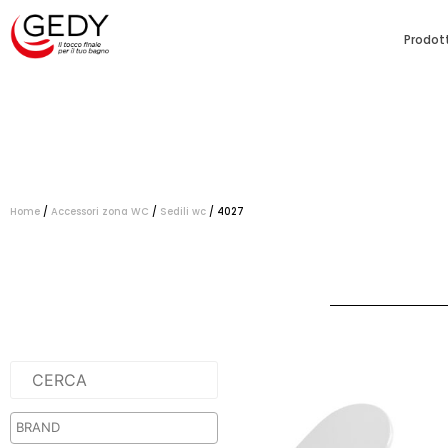
Prodott
Home
/
Accessori zona WC
/
Sedili wc
/ 4027