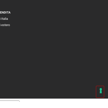
VENDITA
 Italia
i estero
cy