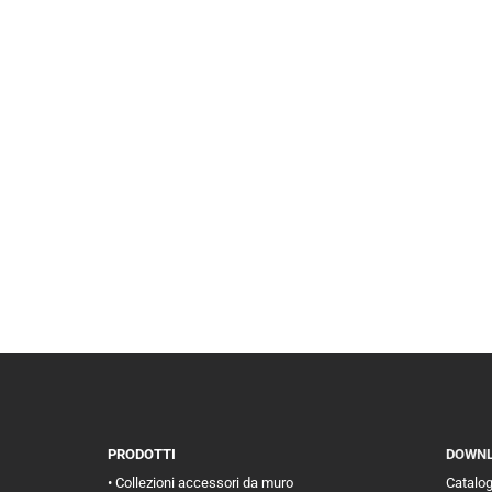
PRODOTTI
DOWN
• Collezioni accessori da muro
Catalo