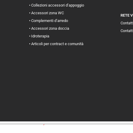
• Collezioni accessori d’appoggio
• Accessori zona WC
RETE 
• Complementi d’arredo
Contatti
• Accessori zona doccia
Contatt
• Idroterapia
• Articoli per contract e comunità
iva sulla raccolta
Le tue preferenze relative alla priva