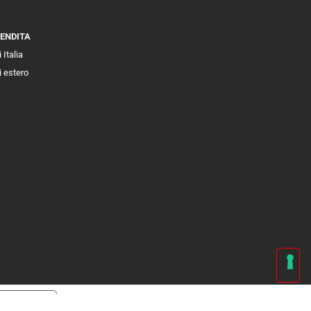
VENDITA
 Italia
i estero
cy