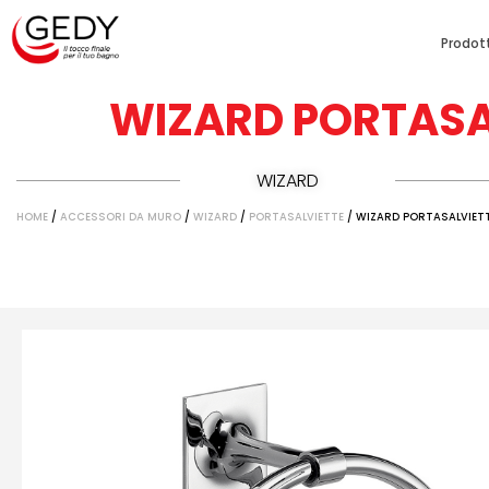
Prodott
WIZARD PORTASA
WIZARD
HOME
/
ACCESSORI DA MURO
/
WIZARD
/
PORTASALVIETTE
/ WIZARD PORTASALVIET