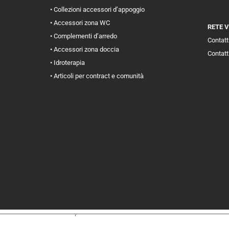
• Collezioni accessori d’appoggio
• Accessori zona WC
RETE 
• Complementi d’arredo
Contatti
• Accessori zona doccia
Contatt
• Idroterapia
• Articoli per contract e comunità
iva sulla raccolta
Le tue preferenze relative alla priva