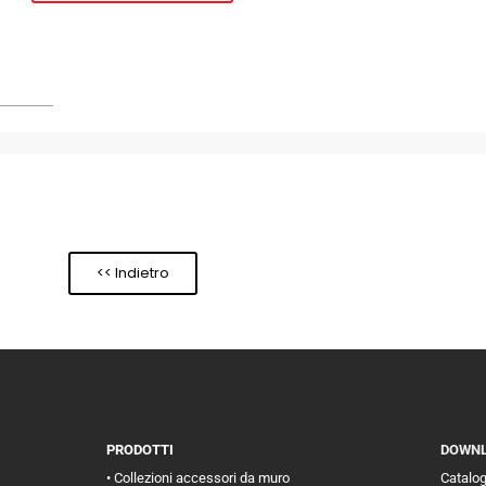
<< Indietro
PRODOTTI
DOWN
• Collezioni accessori da muro
Catalo