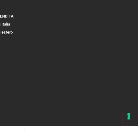
VENDITA
 Italia
i estero
cy