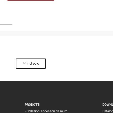
<< Indietro
PRODOTTI
DOWN
• Collezioni accessori da muro
Catalo