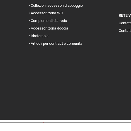
• Collezioni accessori d’appoggio
• Accessori zona WC
RETE 
• Complementi d’arredo
Contatti
• Accessori zona doccia
Contatt
• Idroterapia
• Articoli per contract e comunità
iva sulla raccolta
Le tue preferenze relative alla priva