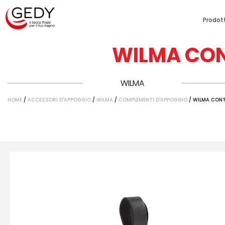
Prodott
WILMA CON
WILMA
HOME
/
ACCESSORI D'APPOGGIO
/
WILMA
/
COMPLEMENTI D'APPOGGIO
/ WILMA CON