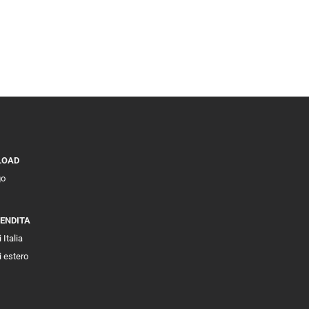
LOAD
go
VENDITA
 Italia
i estero