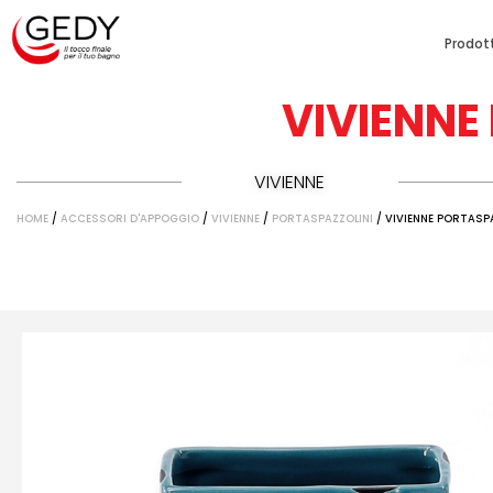
Prodott
VIVIENNE
VIVIENNE
HOME
/
ACCESSORI D'APPOGGIO
/
VIVIENNE
/
PORTASPAZZOLINI
/ VIVIENNE PORTASPA