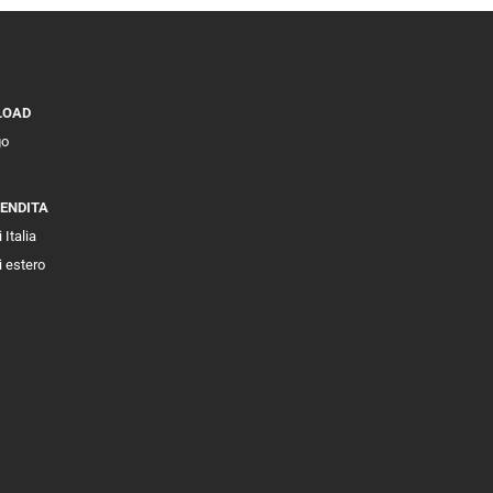
LOAD
go
VENDITA
 Italia
i estero