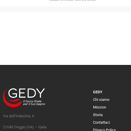
GEDY
Chi siamo
Mission
Storia
Via dell’Industria, 6
Contattaci
21040 Origgio (VA) – Italia
Privacy Policy