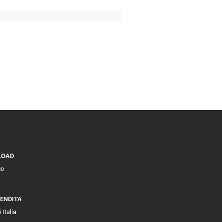
LOAD
go
VENDITA
 Italia