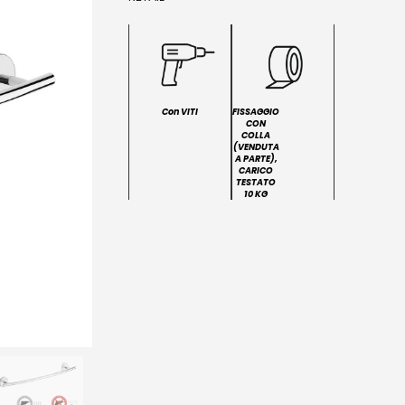
Con VITI
FISSAGGIO
CON
COLLA
(VENDUTA
A PARTE),
CARICO
TESTATO
10 KG