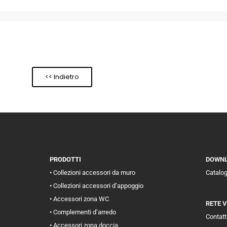
<< Indietro
PRODOTTI
DOWN
• Collezioni accessori da muro
Catalo
• Collezioni accessori d’appoggio
• Accessori zona WC
RETE 
• Complementi d’arredo
Contatti
• Accessori zona doccia