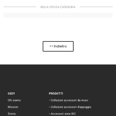
NELLA STESSA CATEGORIA
<< Indietro
GEDY
PRODOTTI
Chi siamo
• Collezioni accessori da muro
Mission
• Collezioni accessori d’appoggio
Storia
• Accessori zona WC