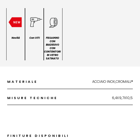
Novità
Con VITI
FISSAGGIO
CON
BIADESIVO
CON
CONTENITORI
IN VETRO
SATINATO
MATERIALE
ACCIAIO INOX,CROMALL®
MISURE TECNICHE
6,4X9,7X10,5
FINITURE DISPONIBILI