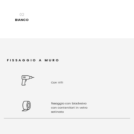
02
BIANCO
FISSAGGIO A MURO
Con VITI
fissaggio con biadesivo
con contenitori in vetro
satinato