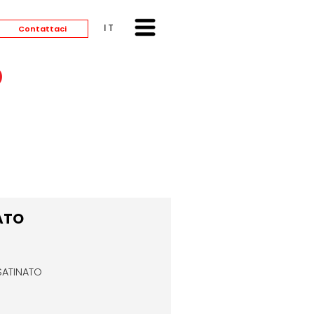
ITALIANO
Contattaci
O
ATO
SATINATO