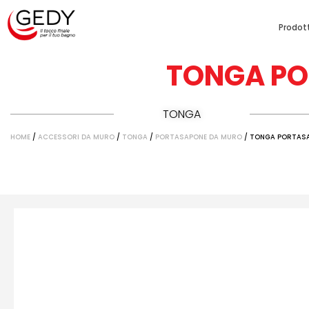
Prodott
TONGA P
TONGA
HOME
/
ACCESSORI DA MURO
/
TONGA
/
PORTASAPONE DA MURO
/ TONGA PORTAS