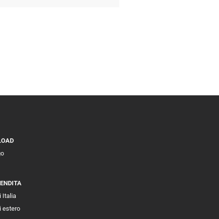
LOAD
go
VENDITA
 Italia
i estero