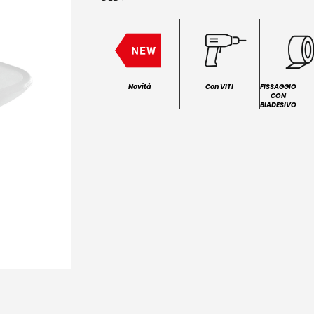
Novità
Con VITI
FISSAGGIO
CON
BIADESIVO