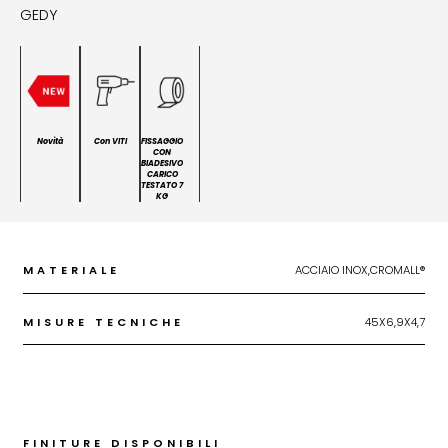
GEDY
Novità
Con VITI
FISSAGGIO
CON
BIADESIVO
CARICO
TESTATO 7
KG
MATERIALE
ACCIAIO INOX,CROMALL®
MISURE TECNICHE
45X6,9X4,7
FINITURE DISPONIBILI