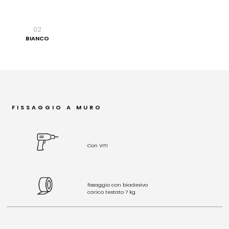
02
BIANCO
FISSAGGIO A MURO
Con VITI
fissaggio con biadesivo
carico testato 7 kg