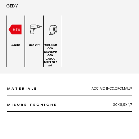
GEDY
Novità
Con VITI
FISSAGGIO
CON
BIADESIVO
CON
CARICO
TESTATO 7
KG
MATERIALE
ACCIAIO INOX,CROMALL®
MISURE TECNICHE
30X6,9X4,7