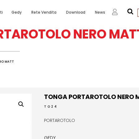
ti
Gedy
Rete Vendita
Download
News
RTAROTOLO NERO MAT
RO MATT
TONGA PORTAROTOLO NERO 
TO24
PORTAROTOLO
GEDY