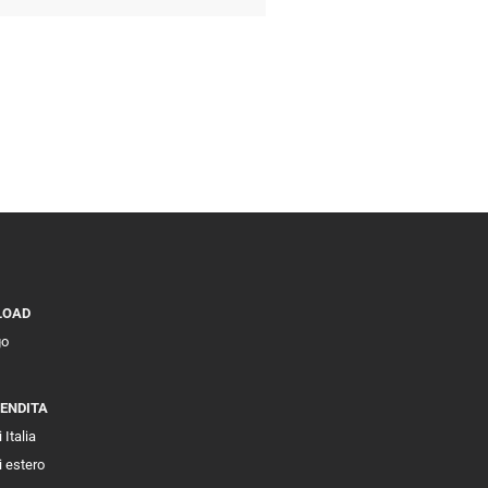
LOAD
go
VENDITA
 Italia
i estero