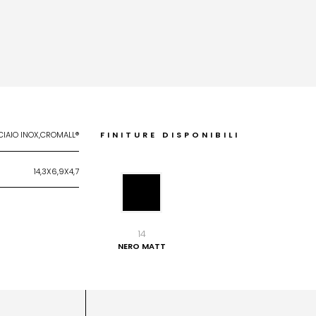
CIAIO INOX,CROMALL®
FINITURE DISPONIBILI
14,3X6,9X4,7
14
NERO MATT