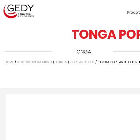
Prodot
TONGA PO
TONGA
HOME
/
ACCESSORI DA MURO
/
TONGA
/
PORTAROTOLO
/ TONGA PORTAROTOLO NE