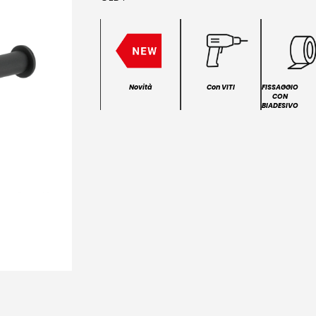
Novità
Con VITI
FISSAGGIO
CON
BIADESIVO