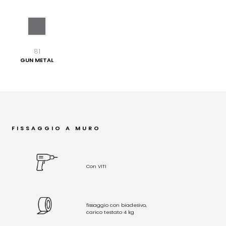
81
GUN METAL
FISSAGGIO A MURO
Con VITI
fissaggio con biadesivo,
carico testato 4 kg