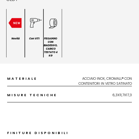
Novità
Con VITI
FISSAGGIO
CON
BIADESIVO,
CARICO
TESTATO 4
KG
MATERIALE
ACCIAIO INOX, CROMALL® CON
CONTENITORI IN VETRO SATINATO
MISURE TECNICHE
6,3X11,7X17,3
FINITURE DISPONIBILI