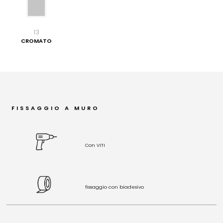
13
CROMATO
FISSAGGIO A MURO
Con VITI
fissaggio con biadesivo