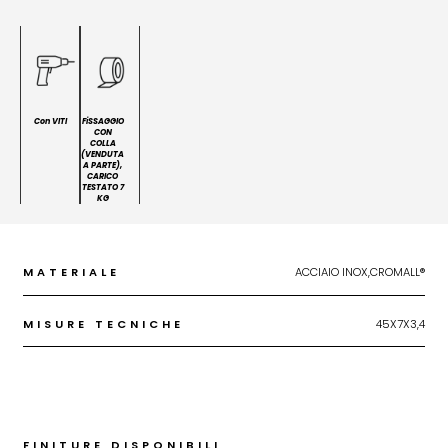
Con VITI
FiSSAGGIO
CON
COLLA
(VENDUTA
A PARTE),
CARICO
TESTATO 7
KG
MATERIALE
ACCIAIO INOX,CROMALL®
MISURE TECNICHE
45X7X3,4
FINITURE DISPONIBILI