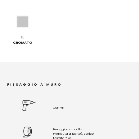
13
CROMATO
FISSAGGIO A MURO
Con VITI
fissaggio con colla
(venduta a parte), carico
testato 7 kg