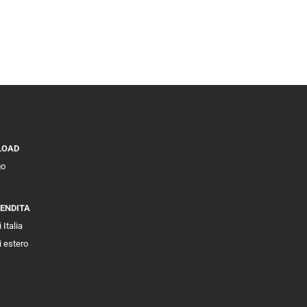
LOAD
go
VENDITA
 Italia
i estero