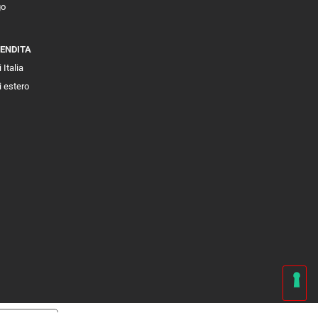
go
VENDITA
 Italia
i estero