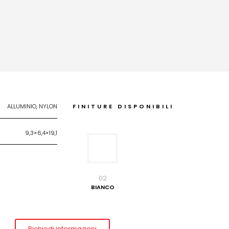
ALLUMINIO, NYLON
FINITURE DISPONIBILI
9,3×6,4×19,1
02
BIANCO
Richiedi informazioni