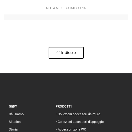
NELLA STESSA CATEGORIA
<< Indietro
GEDY
PRODOTTI
Chi siamo
• Collezioni accessori da muro
Mission
• Collezioni accessori d’appoggio
Storia
• Accessori zona WC