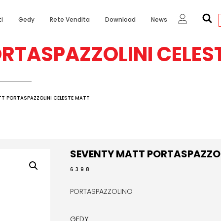
i
Gedy
Rete Vendita
Download
News
RTASPAZZOLINI CELES
TT PORTASPAZZOLINI CELESTE MATT
SEVENTY MATT PORTASPAZZOL
6398
PORTASPAZZOLINO
GEDY