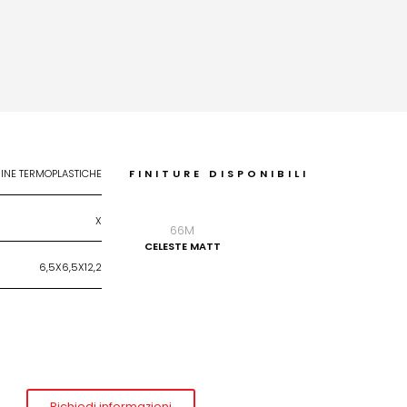
INE TERMOPLASTICHE
FINITURE DISPONIBILI
X
66M
CELESTE MATT
6,5X6,5X12,2
Richiedi informazioni