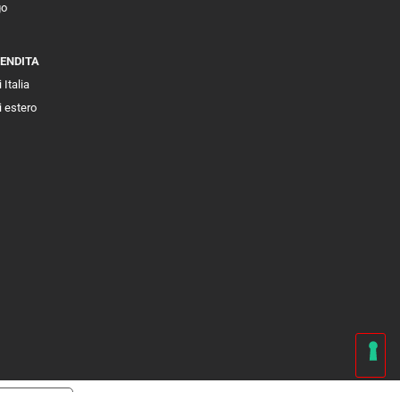
go
VENDITA
 Italia
i estero