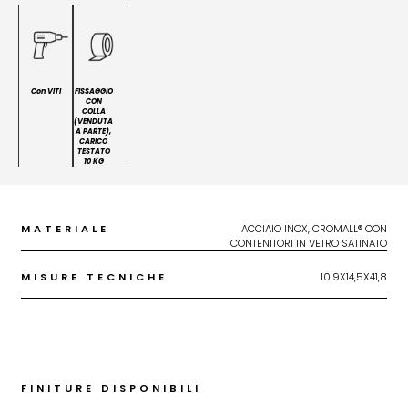
Con VITI
FISSAGGIO
CON
COLLA
(VENDUTA
A PARTE),
CARICO
TESTATO
10 KG
MATERIALE
ACCIAIO INOX, CROMALL® CON
CONTENITORI IN VETRO SATINATO
MISURE TECNICHE
10,9X14,5X41,8
FINITURE DISPONIBILI