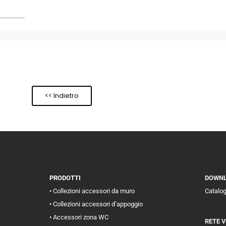
<< Indietro
PRODOTTI
DOWN
• Collezioni accessori da muro
Catalo
• Collezioni accessori d’appoggio
• Accessori zona WC
RETE 