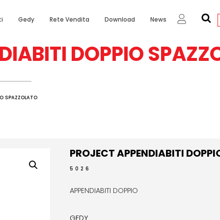
i
Gedy
Rete Vendita
Download
News
DIABITI DOPPIO SPAZZ
IO SPAZZOLATO
PROJECT APPENDIABITI DOPP
5026
APPENDIABITI DOPPIO
GEDY