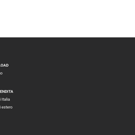
LOAD
go
VENDITA
 Italia
i estero