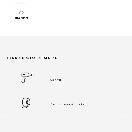
02
BIANCO
FISSAGGIO A MURO
Con VITI
fissaggio con biadesivo