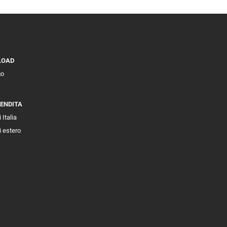
LOAD
go
VENDITA
 Italia
i estero