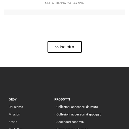
NELLA STESSA CATEGORIA
<< Indietro
GEDY
PRODOTTI
Chi siamo
• Collezioni accessori da muro
Mission
• Collezioni accessori d’appoggio
Storia
• Accessori zona WC