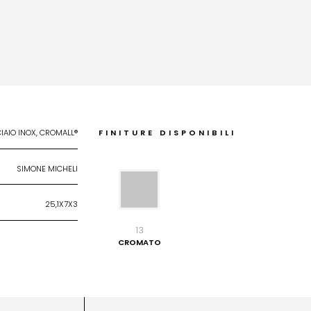
IAIO INOX, CROMALL®
FINITURE DISPONIBILI
SIMONE MICHELI
25,1X7X3
13
CROMATO