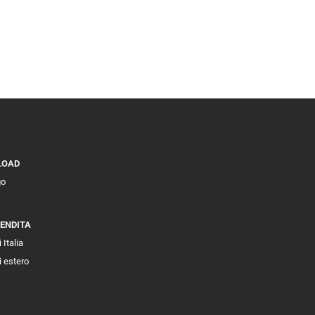
LOAD
go
VENDITA
 Italia
i estero