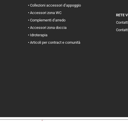
• Collezioni accessori d’appoggio
• Accessori zona WC
RETE 
• Complementi d’arredo
Contatti
• Accessori zona doccia
Contatt
• Idroterapia
• Articoli per contract e comunità
iva sulla raccolta
Le tue preferenze relative alla priva