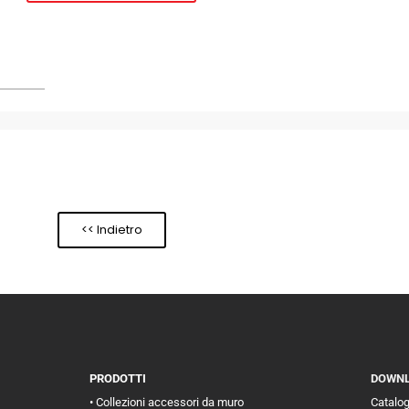
<< Indietro
PRODOTTI
DOWN
• Collezioni accessori da muro
Catalo