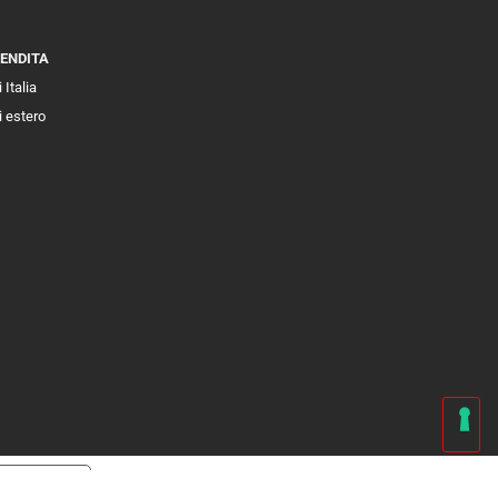
VENDITA
 Italia
i estero
cy