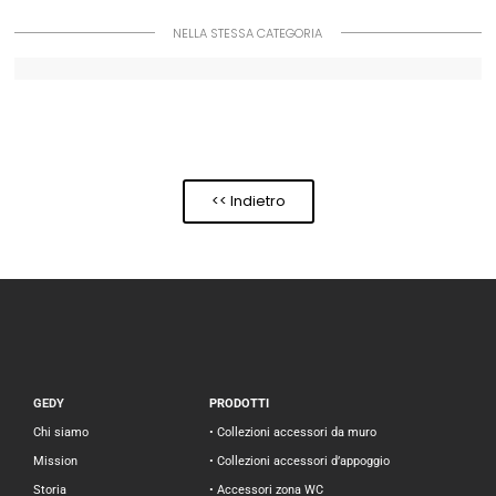
NELLA STESSA CATEGORIA
<< Indietro
GEDY
PRODOTTI
Chi siamo
• Collezioni accessori da muro
Mission
• Collezioni accessori d’appoggio
Storia
• Accessori zona WC