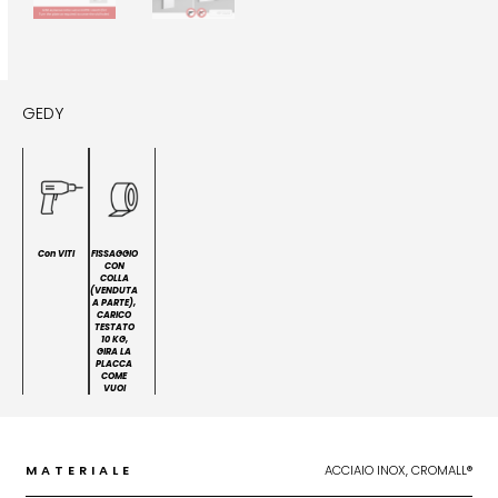
GEDY
Con VITI
FISSAGGIO
CON
COLLA
(VENDUTA
A PARTE),
CARICO
TESTATO
10 KG,
GIRA LA
PLACCA
COME
VUOI
MATERIALE
ACCIAIO INOX, CROMALL®