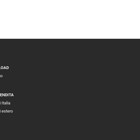
LOAD
go
VENDITA
 Italia
i estero