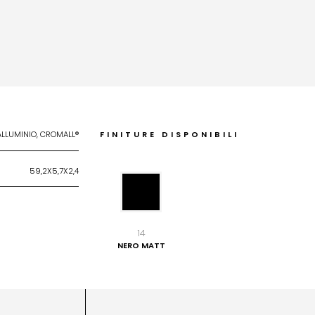
ALLUMINIO, CROMALL®
FINITURE DISPONIBILI
59,2X5,7X2,4
14
NERO MATT