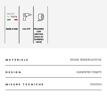
Made In Italy
Con VITI
FISSAGGIO
CON
VENTOSA
(SOLO SU
SUPERFICI
LISCE)
MATERIALE
RESINE TERMOPLASTICHE
DESIGN
GIANPIETRO TONETTI
MISURE TECNICHE
55X10X4