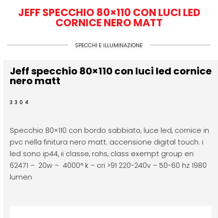
JEFF SPECCHIO 80×110 CON LUCI LED
CORNICE NERO MATT
SPECCHI E ILLUMINAZIONE
Jeff specchio 80×110 con luci led cornice
nero matt
3304
Specchio 80×110 con bordo sabbiato, luce led, cornice in
pvc nella finitura nero matt. accensione digital touch. i
led sono ip44, ii classe, rohs, class exempt group en
62471 – 20w – 4000° k – cri >91 220-240v – 50-60 hz 1980
lumen