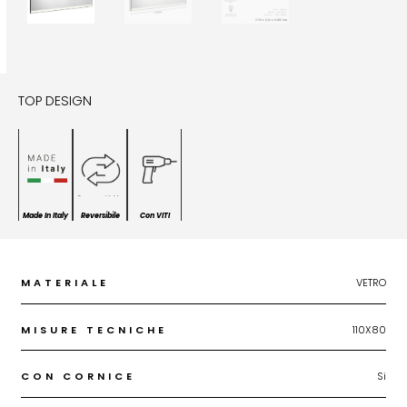
TOP DESIGN
Made In Italy
Reversibile
Con VITI
MATERIALE
VETRO
MISURE TECNICHE
110X80
CON CORNICE
Si