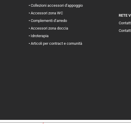
• Collezioni accessori d’appoggio
• Accessori zona WC
RETE 
• Complementi d’arredo
Contatti
• Accessori zona doccia
Contatt
• Idroterapia
• Articoli per contract e comunità
iva sulla raccolta
Le tue preferenze relative alla priva