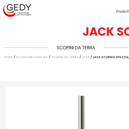
Prodott
JACK S
SCOPINI DA TERRA
HOME
/
ACCESSORI ZONA WC
/
SCOPINI DA TERRA
/
JACK
/ JACK SCOPINO SPAZZO