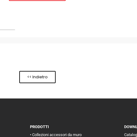
<< Indietro
PRODOTTI
DOWN
• Collezioni accessori da muro
Catalo