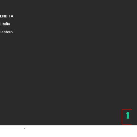
VENDITA
 Italia
i estero
cy