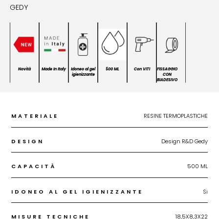
GEDY
Novità
Made In Italy
Idoneo al gel
500 ML
Con VITI
FISSAGGIO
igienizzante
CON
BIADESIVO
MATERIALE
RESINE TERMOPLASTICHE
DESIGN
Design R&D Gedy
CAPACITÀ
500 ML
IDONEO AL GEL IGIENIZZANTE
Si
MISURE TECNICHE
18,5X8,3X22