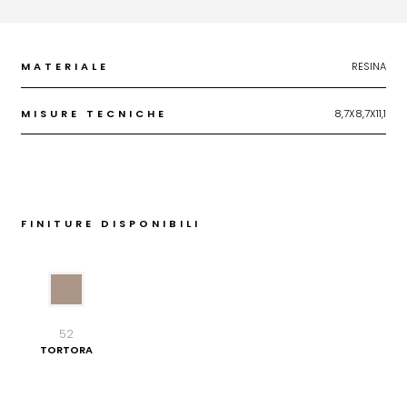
MATERIALE
RESINA
MISURE TECNICHE
8,7X8,7X11,1
FINITURE DISPONIBILI
52
TORTORA